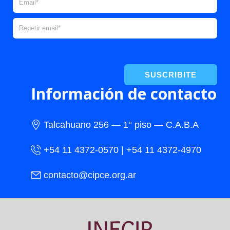
SUSCRIBITE
Información de contacto
Talcahuano 256 — 1° piso — C.A.B.A
+54 11 4372-0570 | +54 11 4372-4970
contacto@cipce.org.ar