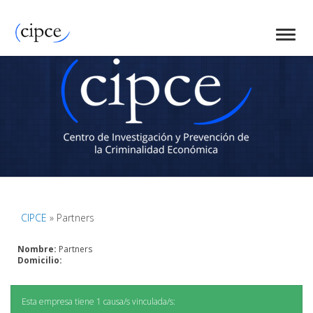
CIPCE
» Partners
Nombre:
Partners
Domicilio:
Esta empresa tiene 1 causa/s vinculada/s: