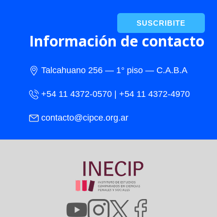
SUSCRIBITE
Información de contacto
Talcahuano 256 — 1° piso — C.A.B.A
+54 11 4372-0570 | +54 11 4372-4970
contacto@cipce.org.ar