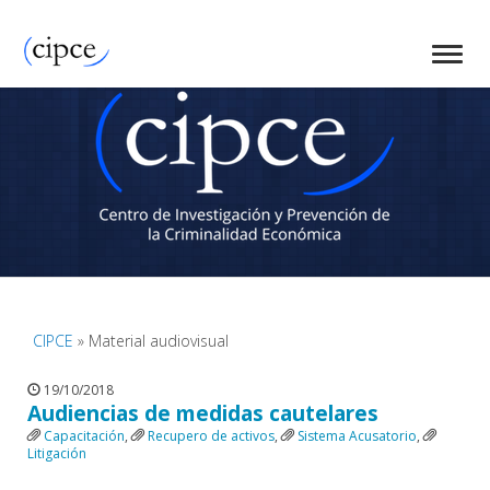
CIPCE
» Material audiovisual
19/10/2018
Audiencias de medidas cautelares
Capacitación
,
Recupero de activos
,
Sistema Acusatorio
,
Litigación