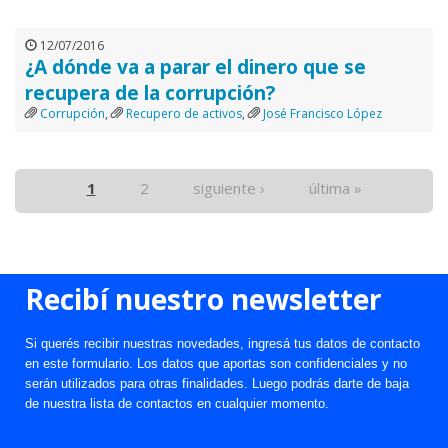
12/07/2016
¿A dónde va a parar el dinero que se
recupera de la corrupción?
Corrupción
,
Recupero de activos
,
José Francisco López
1
2
siguiente ›
última »
Recibí nuestro newsletter
Si querés recibir nuestras novedades, ingresá tus datos de contacto
en este formulario. Los datos que aportas son confidenciales y no
serán utilizados para otras finalidades. Luego podrás darte de baja
de nuestra lista de contactos en cualquier momento.