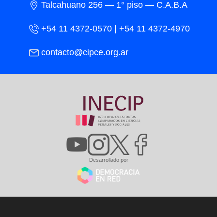
Talcahuano 256 — 1° piso — C.A.B.A
+54 11 4372-0570 | +54 11 4372-4970
contacto@cipce.org.ar
Desarrollado por