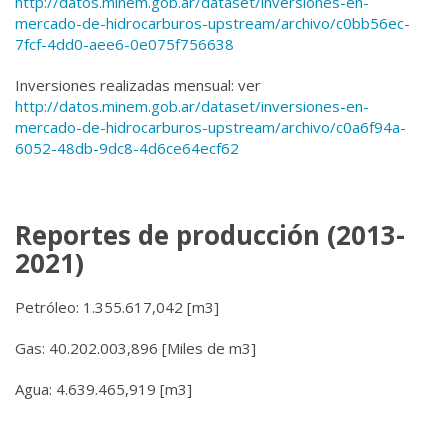
http://datos.minem.gob.ar/dataset/inversiones-en-
mercado-de-hidrocarburos-upstream/archivo/c0bb56ec-
7fcf-4dd0-aee6-0e075f756638
Inversiones realizadas mensual:
ver
http://datos.minem.gob.ar/dataset/inversiones-en-
mercado-de-hidrocarburos-upstream/archivo/c0a6f94a-
6052-48db-9dc8-4d6ce64ecf62
Reportes de producción (2013-
2021)
Petróleo: 1.355.617,042 [m3]
Gas: 40.202.003,896 [Miles de m3]
Agua: 4.639.465,919 [m3]