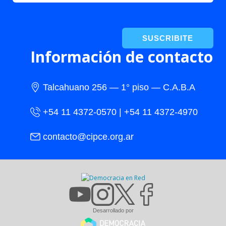
SUSCRIBITE
Información de contacto
Talcahuano 256 — 1° piso — C.A.B.A
+54 11 4372-0570 | +54 11 4372-4970
contacto@cipce.org.ar
Desarrollado por