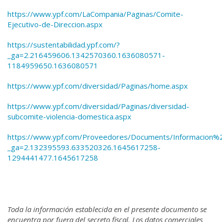
https://www.ypf.com/LaCompania/Paginas/Comite-
Ejecutivo-de-Direccion.aspx
https://sustentabilidad.ypf.com/?
_ga=2.216459606.1342570360.1636080571-
1184959650.1636080571
https://www.ypf.com/diversidad/Paginas/home.aspx
https://www.ypf.com/diversidad/Paginas/diversidad-
subcomite-violencia-domestica.aspx
https://www.ypf.com/Proveedores/Documents/Informacion%20
_ga=2.132395593.633520326.1645617258-
1294441477.1645617258
Toda la información establecida en el presente documento se
encuentra por fuera del secreto fiscal. Los datos comerciales