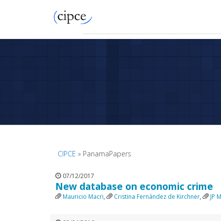
CIPCE
» PanamaPapers
07/12/2017
New database on economic crime
Mauricio Macri
,
Cristina Fernández de Kirchner
,
JP 