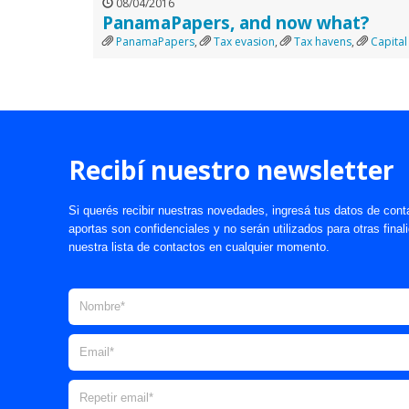
08/04/2016
PanamaPapers, and now what?
PanamaPapers
,
Tax evasion
,
Tax havens
,
Capital 
Recibí nuestro newsletter
Si querés recibir nuestras novedades, ingresá tus datos de cont
aportas son confidenciales y no serán utilizados para otras fina
nuestra lista de contactos en cualquier momento.