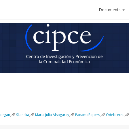
Documents
Morgan
,
Skanska
,
Maria Julia Alsogaray
,
PanamaPapers
,
Odebrecht
,