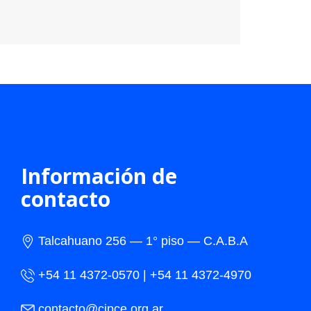
Información de
contacto
Talcahuano 256 — 1° piso — C.A.B.A
+54 11 4372-0570 | +54 11 4372-4970
contacto@cipce.org.ar