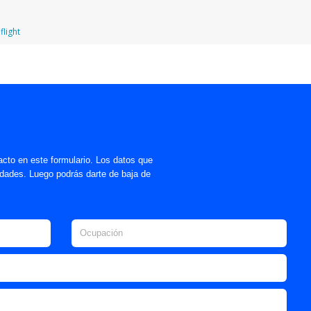
flight
acto en este formulario. Los datos que
lidades. Luego podrás darte de baja de