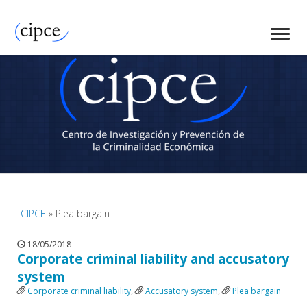
CIPCE
» Plea bargain
18/05/2018
Corporate criminal liability and accusatory
system
Corporate criminal liability
,
Accusatory system
,
Plea bargain