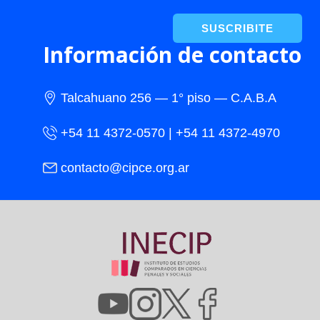
SUSCRIBITE
Información de contacto
Talcahuano 256 — 1° piso — C.A.B.A
+54 11 4372-0570 | +54 11 4372-4970
contacto@cipce.org.ar