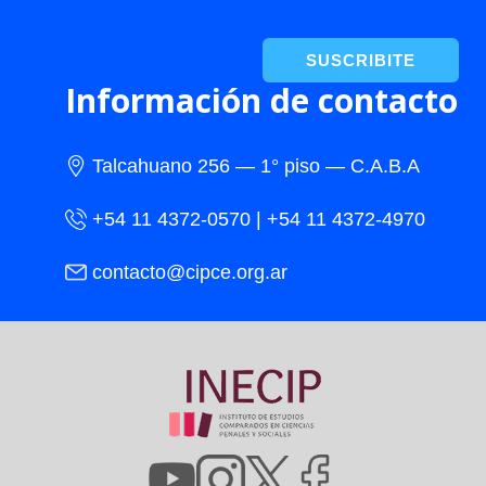
SUSCRIBITE
Información de contacto
Talcahuano 256 — 1° piso — C.A.B.A
+54 11 4372-0570 | +54 11 4372-4970
contacto@cipce.org.ar