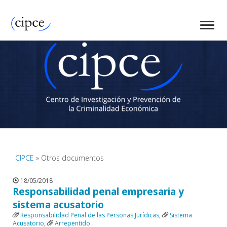
CIPCE
» Otros documentos
18/05/2018
Responsabilidad penal empresaria y
sistema acusatorio
Responsabilidad Penal de las Personas Jurídicas
,
Sistema
Acusatorio
,
Arrepentido