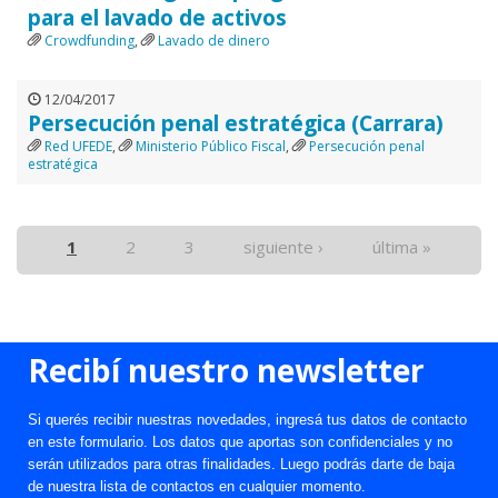
para el lavado de activos
Crowdfunding
,
Lavado de dinero
12/04/2017
Persecución penal estratégica (Carrara)
Red UFEDE
,
Ministerio Público Fiscal
,
Persecución penal
estratégica
1
2
3
siguiente ›
última »
Recibí nuestro newsletter
Si querés recibir nuestras novedades, ingresá tus datos de contacto
en este formulario. Los datos que aportas son confidenciales y no
serán utilizados para otras finalidades. Luego podrás darte de baja
de nuestra lista de contactos en cualquier momento.