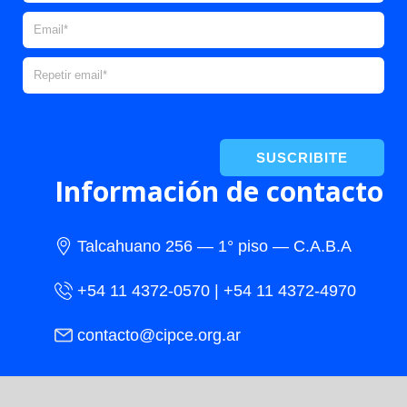
SUSCRIBITE
Información de contacto
Talcahuano 256 — 1° piso — C.A.B.A
+54 11 4372-0570 | +54 11 4372-4970
contacto@cipce.org.ar