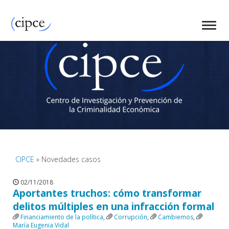
CIPCE
» Novedades casos
02/11/2018
Aportantes truchos: cómo transformar
delitos múltiples en una infracción formal
Financiamiento de la política
,
Corrupción
,
Cambiemos
,
María Eugenia Vidal