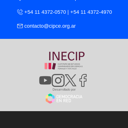
+54 11 4372-0570 | +54 11 4372-4970
contacto@cipce.org.ar
Desarrollado por